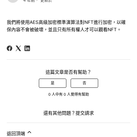
4 年前
更新於
我們將使用
AES
高級加密標準演算法對
NFT
進行加密，以確
保內容不會被破壞，並且只有所有權人才可以觀看
NFT
。
這篇文章是否有幫助？
是
否
0 人中有 0 人覺得有幫助
還有其他問題？
提交請求
返回頂端