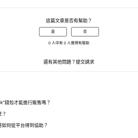
這篇文章是否有幫助？
是
否
0 人中有 0 人覺得有幫助
還有其他問題？
提交請求
ask”錢包才能進行販售嗎？
麼？
將如何從平台得到協助？