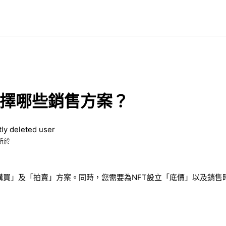
擇哪些銷售方案？
ly deleted user
新於
購買
」
及
「
拍賣
」
方案。
同時，
您需要為
NFT
設立
「
底價
」
以及銷售