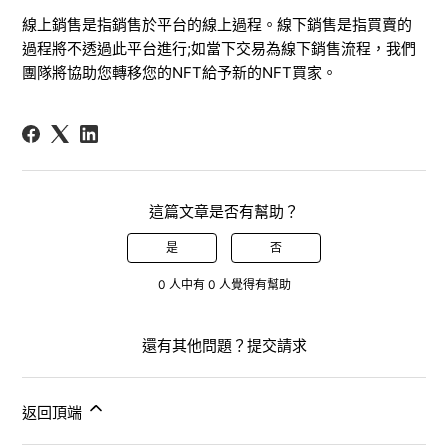
線上銷售
是
指
銷售於平台的線上過程。線下銷售
是
指
買賣的
過程
將不透過
此
平台
進行
;
如
當下交易
為線下銷售
流程
，我們
團隊
將協助
您轉移您的
NFT
給予新的NFT買家
。
這篇文章是否有幫助？
是
否
0 人中有 0 人覺得有幫助
還有其他問題？
提交請求
返回頂端